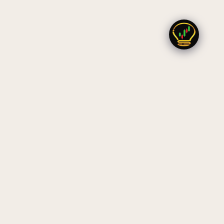
AZZAD
HRI