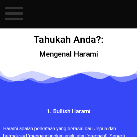
Tahukah Anda?:​​
Mengenal Harami
1. Bullish Harami
Harami adalah perkataan yang berasal dari Jepun dan
bermaksud ‘mengandungkan anak’ atau ‘pregnant’. Seperti