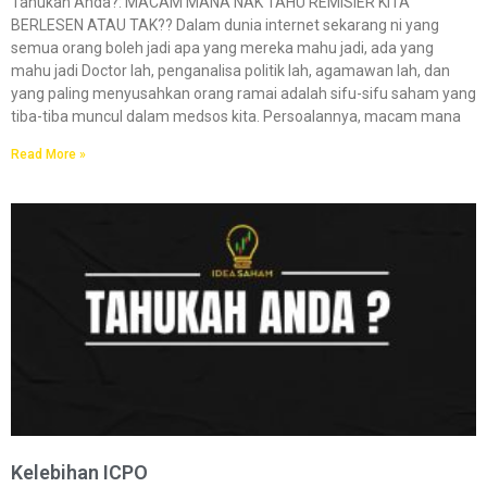
Tahukah Anda?:​​ MACAM MANA NAK TAHU REMISIER KITA
BERLESEN ATAU TAK?? Dalam dunia internet sekarang ni yang
semua orang boleh jadi apa yang mereka mahu jadi, ada yang
mahu jadi Doctor lah, penganalisa politik lah, agamawan lah, dan
yang paling menyusahkan orang ramai adalah sifu-sifu saham yang
tiba-tiba muncul dalam medsos kita. Persoalannya, macam mana
Read More »
Kelebihan ICPO